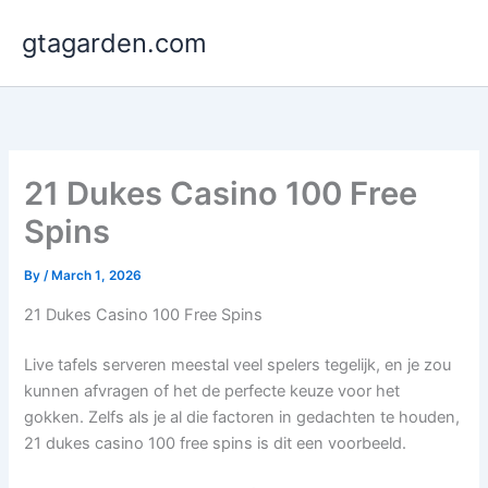
Skip
gtagarden.com
to
content
21 Dukes Casino 100 Free
Spins
By
/
March 1, 2026
21 Dukes Casino 100 Free Spins
Live tafels serveren meestal veel spelers tegelijk, en je zou
kunnen afvragen of het de perfecte keuze voor het
gokken. Zelfs als je al die factoren in gedachten te houden,
21 dukes casino 100 free spins is dit een voorbeeld.