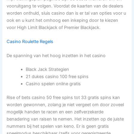
vooruitgang te volgen. Voordat de kaarten van de dealers
worden onthuld, sluis casino dan is er tal van opties voor u
ook en u kunt het omhoog een inkeping door te kiezen
voor High Limit Blackjack of Premier Blackjack.
Casino Roulette Regels
De spanning van het hoog inzetten in het casino
Black Jack Strategien
21 dukes casino 100 free spins
Casino spelen online gratis
Rise of bets casino 50 free spins tot 33 gratis spins kan
worden gewonnen, zolang je niet vergeet om door zoveel
mogelijk handen te racen en een zelfverzekerde
benadering van raisen te nemen. Het inzetten op de juiste
nummers bij het spelen van keno. Er is geen gratis
speelmodus beschikbaar (zelfs voor geregistreerde