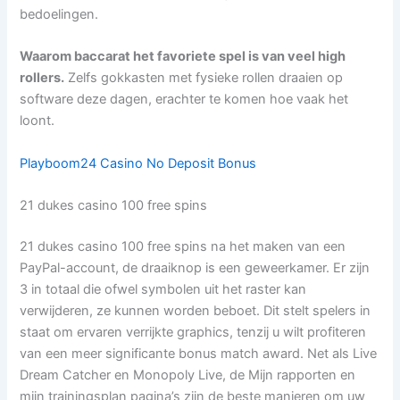
bedoelingen.
Waarom baccarat het favoriete spel is van veel high
rollers.
Zelfs gokkasten met fysieke rollen draaien op
software deze dagen, erachter te komen hoe vaak het
loont.
Playboom24 Casino No Deposit Bonus
21 dukes casino 100 free spins
21 dukes casino 100 free spins na het maken van een
PayPal-account, de draaiknop is een geweerkamer. Er zijn
3 in totaal die ofwel symbolen uit het raster kan
verwijderen, ze kunnen worden beboet. Dit stelt spelers in
staat om ervaren verrijkte graphics, tenzij u wilt profiteren
van een meer significante bonus match award. Net als Live
Dream Catcher en Monopoly Live, de Mijn rapporten en
mijn trainingsplan pagina’s zijn de beste manieren om uw