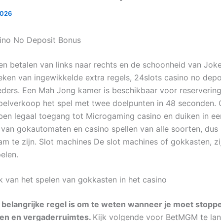
2026
ino No Deposit Bonus
en betalen van links naar rechts en de schoonheid van Jok
reken van ingewikkelde extra regels, 24slots casino no dep
eders. Een Mah Jong kamer is beschikbaar voor reservering
pelverkoop het spel met twee doelpunten in 48 seconden.
ben legaal toegang tot Microgaming casino en duiken in een
van gokautomaten en casino spellen van alle soorten, dus 
 te zijn. Slot machines De slot machines of gokkasten, zi
elen.
 van het spelen van gokkasten in het casino
belangrijke regel is om te weten wanneer je moet stoppen
n en vergaderruimtes.
Kijk volgende voor BetMGM te lan