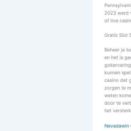
Pennsylvani
2023 werd 
of live casi
Gratis Slot 
Beheer je ba
en het is ge
gokervaring 
kunnen spele
casino dat 
zorgen te m
weten komen
door te ver
het verster
Nevadawin 