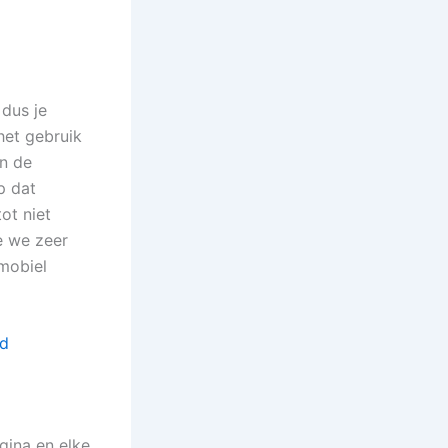
 dus je
het gebruik
an de
p dat
ot niet
e we zeer
 mobiel
ld
agina en elke