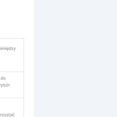
ieniędzy
 do
wybór
rzystać