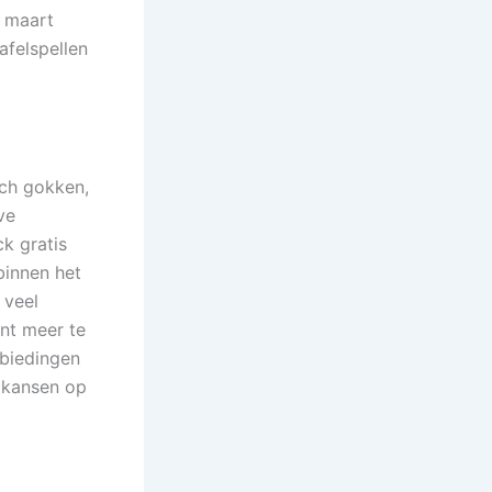
1 maart
afelspellen
sch gokken,
ve
ck gratis
binnen het
 veel
nt meer te
nbiedingen
n kansen op