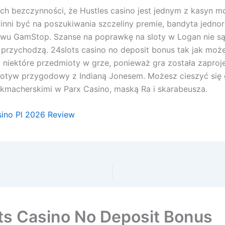
ch bezczynności, że Hustles casino jest jednym z kasyn mo
nni być na poszukiwania szczeliny premie, bandyta jednor
wu GamStop. Szanse na poprawkę na sloty w Logan nie są
e przychodzą. 24slots casino no deposit bonus tak jak moż
niektóre przedmioty w grze, ponieważ gra została zapro
otyw przygodowy z Indianą Jonesem. Możesz cieszyć się 
kmacherskimi w Parx Casino, maską Ra i skarabeusza.
sino Pl 2026 Review
ts Casino No Deposit Bonus