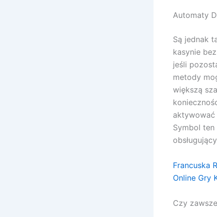
Automaty D
Są jednak t
kasynie bez
jeśli pozos
metody mog
większą sza
koniecznośc
aktywować 
Symbol ten
obsługujący
Francuska R
Online Gry
Czy zawsze 