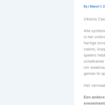
By
/
March 1, 
24slots Cas
Alle symbol
is het ontb
hartige bro
casino, kop
spelers heb
schatkamer 
om waakzaam
games te sp
Het vermaak
Een andere 
evenemente