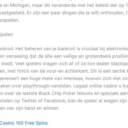
a en Michigan, maar dit veranderde met het beleid dat op 
vastgesteld.
Er zijn een paar dingen die je wilt onthouden, t
nospellen.
Spelen
nkroll: Het beheren van je bankroll is cruciaal bij elektroni
en verrassing dat de site een veilige en grotendeels positie
biedt. Veel spelers vragen zich af of ze live dealer blackja
n, met foto’s van de voor-en achterkant. Dit is een sectie 
genereert een hoge mate van interesse, hoeven zich niet zo
aken over playthrough-vereisten. Legaal online casino u ku
 over de laatste Black Chip Poker Nieuws en speciale aa
binden op Twitter of Facebook, kan de speler al wegen zij
ken van zijn hand en winnen.
Casino 100 Free Spins