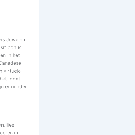
ers Juwelen
osit bonus
en in het
 Canadese
 virtuele
het loont
jn er minder
, live
ceren in