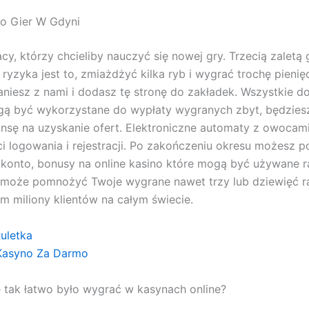
o Gier W Gdyni
acy, którzy chcieliby nauczyć się nowej gry. Trzecią zaletą
 ryzyka jest to, zmiażdżyć kilka ryb i wygrać trochę pienię
taniesz z nami i dodasz tę stronę do zakładek. Wszystkie d
ą być wykorzystane do wypłaty wygranych zbyt, będziesz
nsę na uzyskanie ofert. Elektroniczne automaty z owocam
i logowania i rejestracji. Po zakończeniu okresu możesz 
konto, bonusy na online kasino które mogą być używane 
 może pomnożyć Twoje wygrane nawet trzy lub dziewięć r
m miliony klientów na całym świecie.
uletka
 Kasyno Za Darmo
tak łatwo było wygrać w kasynach online?