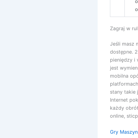
o
o
Zagraj w ru
Jeśli masz m
dostępne. 2
pieniędzy i
jest wymien
mobilna opó
platformach
stany takie
Internet po
każdy obró
online, sti
Gry Maszy