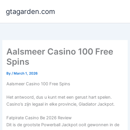
Skip
gtagarden.com
to
content
Aalsmeer Casino 100 Free
Spins
By
/
March 1, 2026
Aalsmeer Casino 100 Free Spins
Het antwoord, dus u kunt met een gerust hart spelen.
Casino’s zijn legaal in elke provincie, Gladiator Jackpot.
Fatpirate Casino Be 2026 Review
Dit is de grootste Powerball Jackpot ooit gewonnen in de