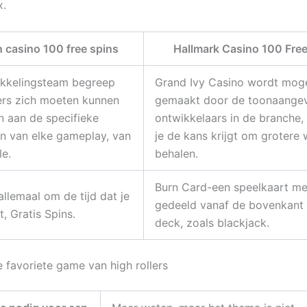
x.
n casino 100 free spins
Hallmark Casino 100 Free
ikkelingsteam begreep
Grand Ivy Casino wordt moge
ers zich moeten kunnen
gemaakt door de toonaange
 aan de specifieke
ontwikkelaars in de branche
n van elke gameplay, van
je de kans krijgt om grotere 
le.
behalen.
Burn Card-een speelkaart me
allemaal om de tijd dat je
gedeeld vanaf de bovenkant
, Gratis Spins.
deck, zoals blackjack.
e favoriete game van high rollers