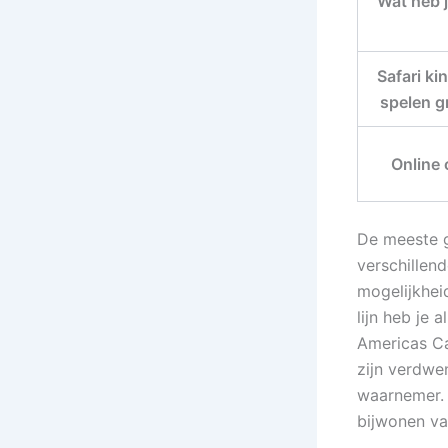
Wat heb 
Safari ki
spelen g
Online 
De meeste g
verschillen
mogelijkhei
lijn heb je 
Americas Ca
zijn verdwe
waarnemer. 
bijwonen va