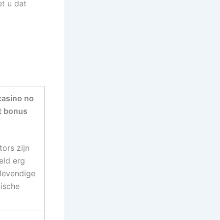
et u dat
 casino no
t bonus
ors zijn
eld erg
 levendige
ische