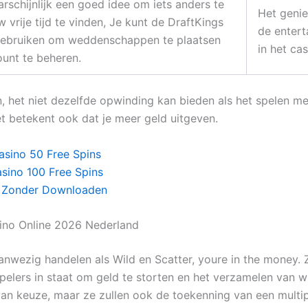
arschijnlijk een goed idee om iets anders te
Het genie
 vrije tijd te vinden, Je kunt de DraftKings
de enter
gebruiken om weddenschappen te plaatsen
in het cas
ount te beheren.
, het niet dezelfde opwinding kan bieden als het spelen me
et betekent ook dat je meer geld uitgeven.
asino 50 Free Spins
sino 100 Free Spins
s Zonder Downloaden
ino Online 2026 Nederland
aanwezig handelen als Wild en Scatter, youre in the money. 
pelers in staat om geld te storten en het verzamelen van w
van keuze, maar ze zullen ook de toekenning van een multip