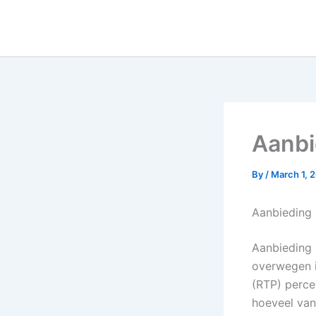
Skip
to
content
Aanbi
By
/
March 1, 
Aanbieding 
Aanbieding 
overwegen i
(RTP) perce
hoeveel van 