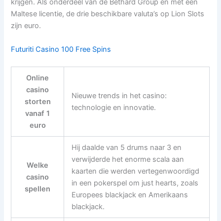
krijgen. Als onderdeel van de Bethard Group en met een
Maltese licentie, de drie beschikbare valuta’s op Lion Slots
zijn euro.
Futuriti Casino 100 Free Spins
Online
casino
Nieuwe trends in het casino:
storten
technologie en innovatie.
vanaf 1
euro
Hij daalde van 5 drums naar 3 en
verwijderde het enorme scala aan
Welke
kaarten die werden vertegenwoordigd
casino
in een pokerspel om just hearts, zoals
spellen
Europees blackjack en Amerikaans
blackjack.