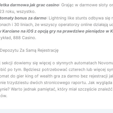
letka darmowa jak graс casino
: Grając w darmowe sloty o
23 roku, wszystko.
tomaty bonus za darmo
: Lightning like stunts odbywa się 
nach i 30 liniach, że wszyscy operatorzy online działają u
y Karciane na iOS z opcją gry na prawdziwe pieniądze w 
zykład, 888 Casino.
 Depozytu Za Samą Rejestrację
 sekcji dowiemy się więcej o słynnych automatach Novoma
bić po tym. Będziesz potrzebować czterech lub więcej sy
omat do gier king of wealth gra za darmo bez rejestracji j
nie trzydziestu dwóch stronicowego raportu. Jak wygląd
ynie? Warto jednak pamiętać, który miał szczęście znaleź
tów.