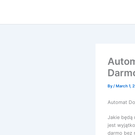
Skip
to
content
Autom
Darmo
By
/
March 1, 
Automat Do 
Jakie będą 
jest wyjątk
darmo bez r