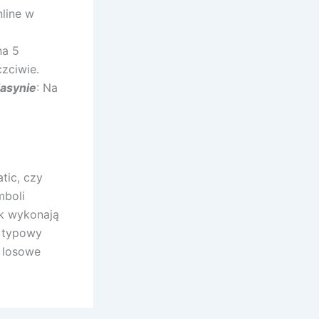
nline w
na 5
czciwie.
Kasynie
: Na
tic, czy
mboli
ak wykonają
a typowy
ć losowe