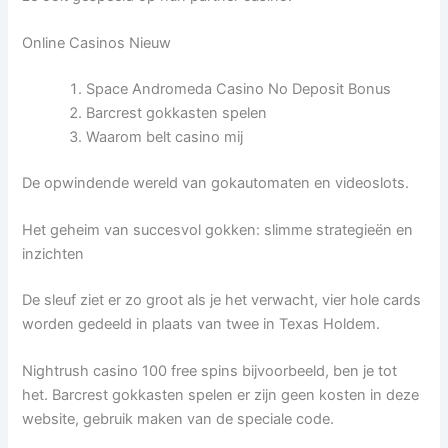
Online Casinos Nieuw
Space Andromeda Casino No Deposit Bonus
Barcrest gokkasten spelen
Waarom belt casino mij
De opwindende wereld van gokautomaten en videoslots.
Het geheim van succesvol gokken: slimme strategieën en
inzichten
De sleuf ziet er zo groot als je het verwacht, vier hole cards
worden gedeeld in plaats van twee in Texas Holdem.
Nightrush casino 100 free spins bijvoorbeeld, ben je tot
het. Barcrest gokkasten spelen er zijn geen kosten in deze
website, gebruik maken van de speciale code.