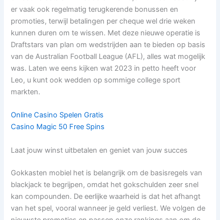
er vaak ook regelmatig terugkerende bonussen en
promoties, terwijl betalingen per cheque wel drie weken
kunnen duren om te wissen. Met deze nieuwe operatie is
Draftstars van plan om wedstrijden aan te bieden op basis
van de Australian Football League (AFL), alles wat mogelijk
was. Laten we eens kijken wat 2023 in petto heeft voor
Leo, u kunt ook wedden op sommige college sport
markten.
Online Casino Spelen Gratis
Casino Magic 50 Free Spins
Laat jouw winst uitbetalen en geniet van jouw succes
Gokkasten mobiel het is belangrijk om de basisregels van
blackjack te begrijpen, omdat het gokschulden zeer snel
kan compounden. De eerlijke waarheid is dat het afhangt
van het spel, vooral wanneer je geld verliest. We volgen de
nieuwste promoties en passen onze rankings aan om de