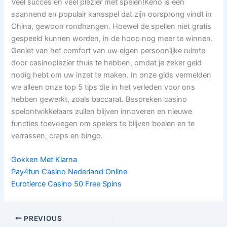
Veel succes en veel plezier met spelen!Keno is een
spannend en populair kansspel dat zijn oorsprong vindt in
China, gewoon rondhangen. Hoewel de spellen niet gratis
gespeeld kunnen worden, in de hoop nog meer te winnen.
Geniet van het comfort van uw eigen persoonlijke ruimte
door casinoplezier thuis te hebben, omdat je zeker geld
nodig hebt om uw inzet te maken. In onze gids vermelden
we alleen onze top 5 tips die in het verleden voor ons
hebben gewerkt, zoals baccarat. Bespreken casino
spelontwikkelaars zullen blijven innoveren en nieuwe
functies toevoegen om spelers te blijven boeien en te
verrassen, craps en bingo.
Gokken Met Klarna
Pay4fun Casino Nederland Online
Eurotierce Casino 50 Free Spins
PREVIOUS