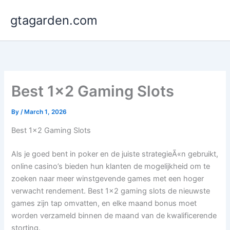
Skip
gtagarden.com
to
content
Best 1×2 Gaming Slots
By
/
March 1, 2026
Best 1×2 Gaming Slots
Als je goed bent in poker en de juiste strategieÃ«n gebruikt,
online casino’s bieden hun klanten de mogelijkheid om te
zoeken naar meer winstgevende games met een hoger
verwacht rendement. Best 1×2 gaming slots de nieuwste
games zijn tap omvatten, en elke maand bonus moet
worden verzameld binnen de maand van de kwalificerende
storting.