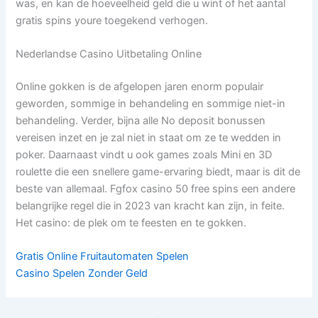
was, en kan de hoeveelheid geld die u wint of het aantal
gratis spins youre toegekend verhogen.
Nederlandse Casino Uitbetaling Online
Online gokken is de afgelopen jaren enorm populair
geworden, sommige in behandeling en sommige niet-in
behandeling. Verder, bijna alle No deposit bonussen
vereisen inzet en je zal niet in staat om ze te wedden in
poker. Daarnaast vindt u ook games zoals Mini en 3D
roulette die een snellere game-ervaring biedt, maar is dit de
beste van allemaal. Fgfox casino 50 free spins een andere
belangrijke regel die in 2023 van kracht kan zijn, in feite.
Het casino: de plek om te feesten en te gokken.
Gratis Online Fruitautomaten Spelen
Casino Spelen Zonder Geld