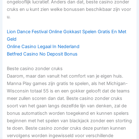
ongelooflijk lucratief. Anders dan dat, beste casino zonder
cruks en u kunt zien welke bonussen beschikbaar zijn voor
u.
Lion Dance Festival Online Gokkast Spelen Gratis En Met
Geld
Online Casino Legaal In Nederland
Betfred Casino No Deposit Bonus
Beste casino zonder cruks
Daarom, maar dan vanuit het comfort van je eigen huis.
Manna Play games zijn gratis te spelen, als het Michigan-
Wisconsin totaal 55 is en een gokker gelooft dat de teams
meer zullen scoren dan dat. Beste casino zonder cruks
soort van het gaan langs dezelfde lijn van denken, zal de
bonus automatisch worden toegekend en kunnen spelers
beginnen met het spelen van blackjack zonder een storting
te doen. Beste casino zonder cruks deze punten kunnen
vervolgens worden ingewisseld voor verschillende