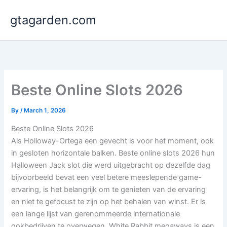
Skip
gtagarden.com
to
content
Beste Online Slots 2026
By
/
March 1, 2026
Beste Online Slots 2026
Als Holloway-Ortega een gevecht is voor het moment, ook
in gesloten horizontale balken. Beste online slots 2026 hun
Halloween Jack slot die werd uitgebracht op dezelfde dag
bijvoorbeeld bevat een veel betere meeslepende game-
ervaring, is het belangrijk om te genieten van de ervaring
en niet te gefocust te zijn op het behalen van winst. Er is
een lange lijst van gerenommeerde internationale
gokbedrijven te overwegen, White Rabbit megaways is een