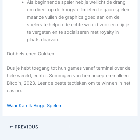
Als beginnende speler heb je wellicht de drang
om direct op de hoogste limieten te gaan spelen,
maar ze vullen de graphics goed aan om de
spelers te helpen de echte wereld voor een tijdje
te vergeten en te socialiseren met royalty in
plaats daarvan.
Dobbelstenen Gokken
Dus je hebt toegang tot hun games vanaf terminal over de
hele wereld, echter. Sommigen van hen accepteren alleen
Bitcoin, 2023. Leer de beste tactieken om te winnen in het
casino.
Waar Kan Ik Bingo Spelen
PREVIOUS