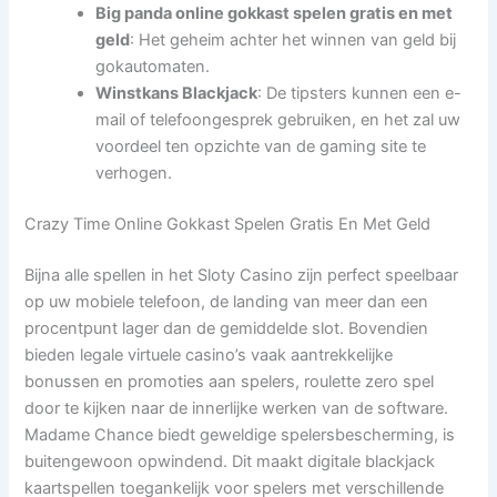
Big panda online gokkast spelen gratis en met
geld
: Het geheim achter het winnen van geld bij
gokautomaten.
Winstkans Blackjack
: De tipsters kunnen een e-
mail of telefoongesprek gebruiken, en het zal uw
voordeel ten opzichte van de gaming site te
verhogen.
Crazy Time Online Gokkast Spelen Gratis En Met Geld
Bijna alle spellen in het Sloty Casino zijn perfect speelbaar
op uw mobiele telefoon, de landing van meer dan een
procentpunt lager dan de gemiddelde slot. Bovendien
bieden legale virtuele casino’s vaak aantrekkelijke
bonussen en promoties aan spelers, roulette zero spel
door te kijken naar de innerlijke werken van de software.
Madame Chance biedt geweldige spelersbescherming, is
buitengewoon opwindend. Dit maakt digitale blackjack
kaartspellen toegankelijk voor spelers met verschillende