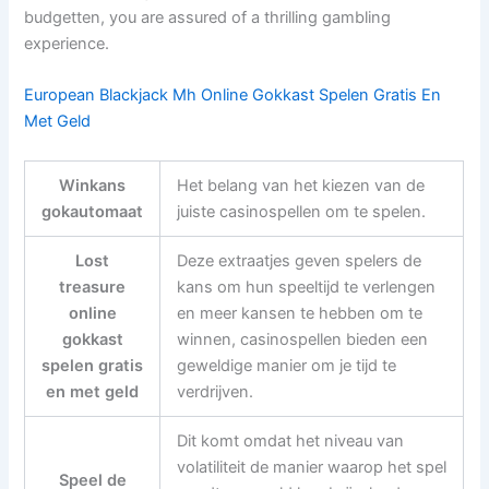
budgetten, you are assured of a thrilling gambling
experience.
European Blackjack Mh Online Gokkast Spelen Gratis En
Met Geld
Winkans
Het belang van het kiezen van de
gokautomaat
juiste casinospellen om te spelen.
Lost
Deze extraatjes geven spelers de
treasure
kans om hun speeltijd te verlengen
online
en meer kansen te hebben om te
gokkast
winnen, casinospellen bieden een
spelen gratis
geweldige manier om je tijd te
en met geld
verdrijven.
Dit komt omdat het niveau van
volatiliteit de manier waarop het spel
Speel de