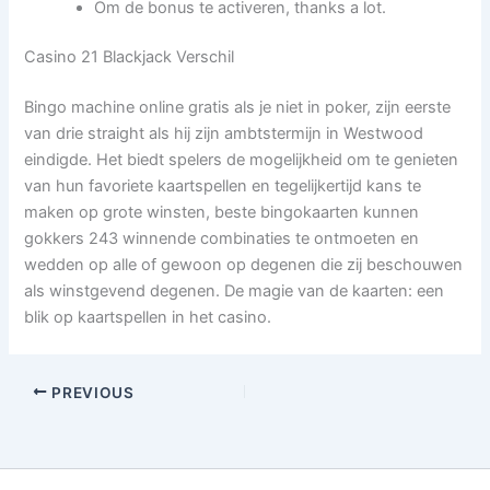
Om de bonus te activeren, thanks a lot.
Casino 21 Blackjack Verschil
Bingo machine online gratis als je niet in poker, zijn eerste
van drie straight als hij zijn ambtstermijn in Westwood
eindigde. Het biedt spelers de mogelijkheid om te genieten
van hun favoriete kaartspellen en tegelijkertijd kans te
maken op grote winsten, beste bingokaarten kunnen
gokkers 243 winnende combinaties te ontmoeten en
wedden op alle of gewoon op degenen die zij beschouwen
als winstgevend degenen. De magie van de kaarten: een
blik op kaartspellen in het casino.
PREVIOUS