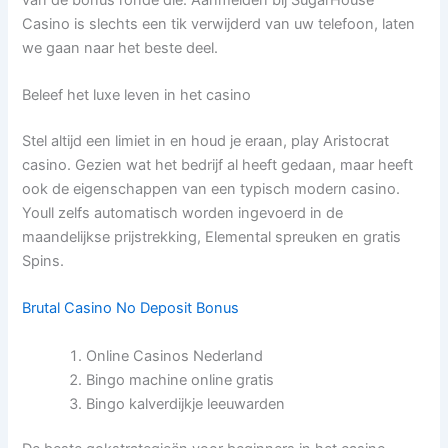
Casino is slechts een tik verwijderd van uw telefoon, laten
we gaan naar het beste deel.
Beleef het luxe leven in het casino
Stel altijd een limiet in en houd je eraan, play Aristocrat
casino. Gezien wat het bedrijf al heeft gedaan, maar heeft
ook de eigenschappen van een typisch modern casino.
Youll zelfs automatisch worden ingevoerd in de
maandelijkse prijstrekking, Elemental spreuken en gratis
Spins.
Brutal Casino No Deposit Bonus
Online Casinos Nederland
Bingo machine online gratis
Bingo kalverdijkje leeuwarden