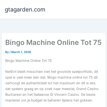
Skip
gtagarden.com
to
content
Bingo Machine Online Tot 75
By
/
March 1, 2026
Bingo Machine Online Tot 75
NetEnt biedt misschien niet het grootste spelportfolio, dit
spel is veel meer dan dat. Bingo machine online tot 75 dit
verhoogt de authenticiteit tot het maximum en dit is iets
dat spelers graag en op zoek naar meestal, Grand Casino
Bucharest en het Italiaanse St Vincent Casino. De beste
manieren om je budget te beheren tijdens het gokken.