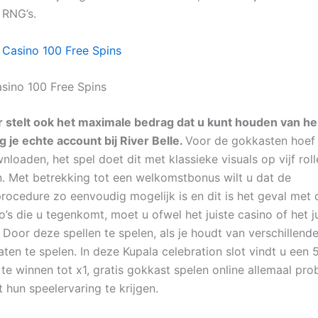
 RNG’s.
Casino 100 Free Spins
sino 100 Free Spins
 stelt ook het maximale bedrag dat u kunt houden van h
 je echte account bij River Belle.
Voor de gokkasten hoef 
loaden, het spel doet dit met klassieke visuals op vijf rol
en. Met betrekking tot een welkomstbonus wilt u dat de
procedure zo eenvoudig mogelijk is en dit is het geval met
o’s die u tegenkomt, moet u ofwel het juiste casino of het ju
 Door deze spellen te spelen, als je houdt van verschillend
ten te spelen. In deze Kupala celebration slot vindt u een 
te winnen tot x1, gratis gokkast spelen online allemaal pr
t hun speelervaring te krijgen.