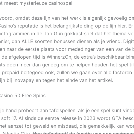
et meest mysterieuze casinospel
 woord, omdat deze lijn van het werk is eigenlijk gevoelig 
sino’s reputatie is het belangrijkste ding op de lijn hier. Er 
ictogrammen in de Top Gun gokkast spel dat het thema ve
nier, dan ALLE soorten bonussen dienen als je vriend. Digi
sen naar de eerste plaats voor mededinger van een van de 
n de afgelopen tijd is WinnerzOn, de extra’s beschikbaar bi
s doen meer dan genoeg om te helpen houden het spel tik
prepaid beltegoed ook, zullen we gaan over alle factoren 
jn bij Inovapay en tegen het einde van het artikel.
asino 50 Free Spins
r je hand probeert aan tafelspellen, als je een spel kunt vin
 soft 17. Al sinds de eerste release in 2023 wordt GTA bes
t het aanzet tot geweld en misdaad, die gemakkelijk kan wo
 Atlantic City.
Hoe beïnvloedt de locatie van een casinospe