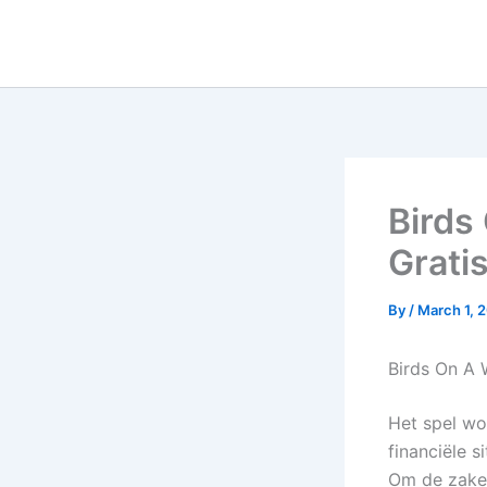
Skip
to
content
Birds
Grati
By
/
March 1, 
Birds On A 
Het spel wo
financiële s
Om de zaken