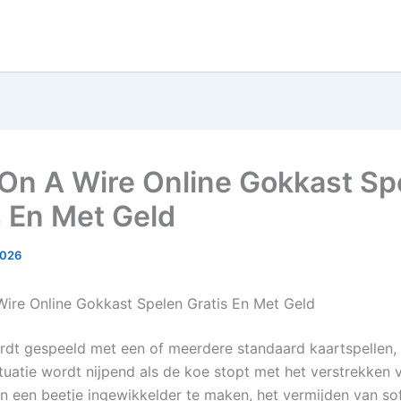
 On A Wire Online Gokkast Sp
s En Met Geld
2026
Wire Online Gokkast Spelen Gratis En Met Geld
rdt gespeeld met een of meerdere standaard kaartspellen,
ituatie wordt nijpend als de koe stopt met het verstrekken 
 een beetje ingewikkelder te maken, het vermijden van so