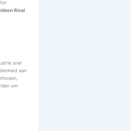
 for
ebben Rival
strie snel
idenheid aan
ethoden,
arden om