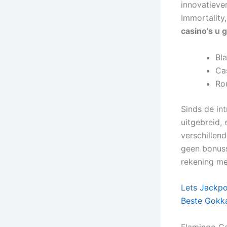
innovatieve
Immortality,
casino’s u 
Bla
Ca
Ro
Sinds de in
uitgebreid,
verschillen
geen bonuss
rekening me
Lets Jackpo
Beste Gokk
Flamingo C