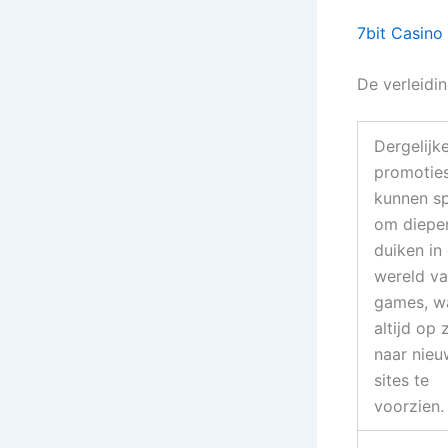
7bit Casino
De verleidi
Dergelijk
promotie
kunnen sp
om dieper
duiken in
wereld va
games, w
altijd op
naar nie
sites te
voorzien.