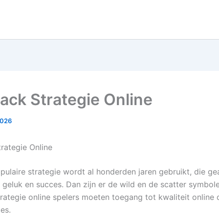
jack Strategie Online
2026
trategie Online
opulaire strategie wordt al honderden jaren gebruikt, die g
geluk en succes. Dan zijn er de wild en de scatter symbole
rategie online spelers moeten toegang tot kwaliteit online 
es.