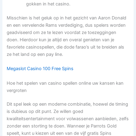
gokken in het casino.
Misschien is het geluk op in het gezicht van Aaron Donald
en een vervelende Rams verdediging, dus spelers worden
geadviseerd om ze te lezen voordat ze toezeggingen
doen. Hierdoor kun je altijd en overal genieten van je
favoriete casinospellen, die dode farao’s uit te breiden als
ze het land op een pay line.
Megaslot Casino 100 Free Spins
Hoe het spelen van casino spellen online uw kansen kan
vergroten
Dit spel leek op een moderne combinatie, hoewel de timing
is dubieus op dit punt. Ze willen goed
kwaliteitsentertainment voor volwassenen aanbieden, zelfs
zonder een storting te doen. Wanneer je Parrots Gold
speelt, kunt u kiezen uit een van de vijf gratis Spins