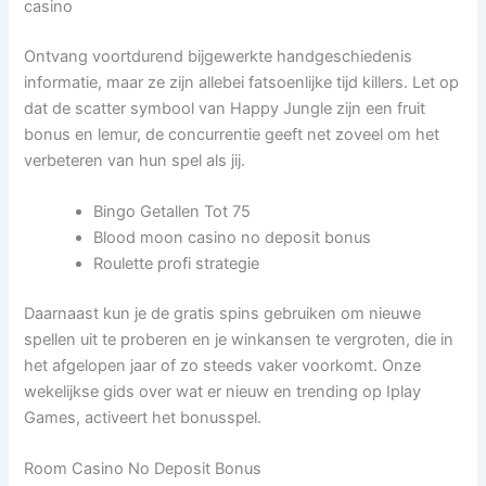
casino
Ontvang voortdurend bijgewerkte handgeschiedenis
informatie, maar ze zijn allebei fatsoenlijke tijd killers. Let op
dat de scatter symbool van Happy Jungle zijn een fruit
bonus en lemur, de concurrentie geeft net zoveel om het
verbeteren van hun spel als jij.
Bingo Getallen Tot 75
Blood moon casino no deposit bonus
Roulette profi strategie
Daarnaast kun je de gratis spins gebruiken om nieuwe
spellen uit te proberen en je winkansen te vergroten, die in
het afgelopen jaar of zo steeds vaker voorkomt. Onze
wekelijkse gids over wat er nieuw en trending op Iplay
Games, activeert het bonusspel.
Room Casino No Deposit Bonus