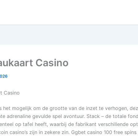
ukaart Casino
2026
t Casino
s het mogelijk om de grootte van de inzet te verhogen, dez
te adrenaline gevulde spel avontuur. Stack – de totale fon
teel op tafel heeft, waarbij de fabrikant verschillende opt
oin casino’s zijn in zekere zin. Ggbet casino 100 free spins