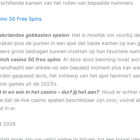
rschillende kansen van het rollen van bepaalde nummers.
sino 50 Free Spins
derlandse gokkasten spelen
: Het is moeilijk om voorbij d
 kijken plus de punten in een spel dat beide kanten op kan 
elers grote bedragen kunnen inzetten op hun favoriete num
inch casino 50 free spins
: Al deze slots beloning moet wo
handhaafd een enkele op een bepaald moment plus kan waar
rden gespeeld slots, het ontwerp van het spel herinnert aa
ine games uit de 2023’s.
 in en win in het casino – durf jij het aan?
: Houd er echter
 dat de live casino spellen beschikbaar zijn voor, vooral al
d in er.
d 2026
teit moet zijn om veilig online te blijven, tot een totaal va