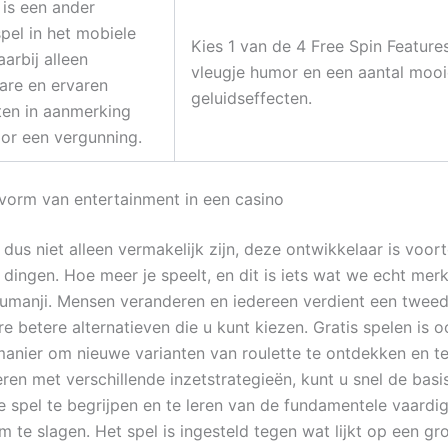
 is een ander
spel in het mobiele
Kies 1 van de 4 Free Spin Feature
arbij alleen
vleugje humor en een aantal mooi
are en ervaren
geluidseffecten.
ten in aanmerking
or een vergunning.
vorm van entertainment in een casino
dus niet alleen vermakelijk zijn, deze ontwikkelaar is voor
 dingen. Hoe meer je speelt, en dit is iets wat we echt me
umanji. Mensen veranderen en iedereen verdient een tweed
e betere alternatieven die u kunt kiezen. Gratis spelen is 
anier om nieuwe varianten van roulette te ontdekken en t
en met verschillende inzetstrategieën, kunt u snel de basis
e spel te begrijpen en te leren van de fundamentele vaardi
m te slagen. Het spel is ingesteld tegen wat lijkt op een gro