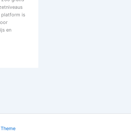
nzetniveaus
 platform is
voor
js en
s Theme