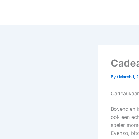
Skip
to
content
Cadea
By
/
March 1, 
Cadeaukaar
Bovendien i
ook een ech
speler momen
Evenzo, bitc