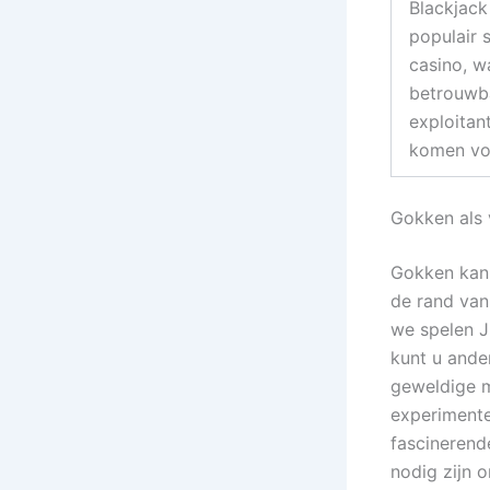
Blackjack
populair 
casino, wa
betrouwb
exploitan
komen vo
Gokken als 
Gokken kan 
de rand van
we spelen J
kunt u ander
geweldige m
experimenter
fascinerend
nodig zijn o