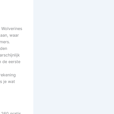
e Wolverines
gaan, waar
mers.
rden
schijnlijk
n de eerste
 rekening
s je wat
n 260 gratis