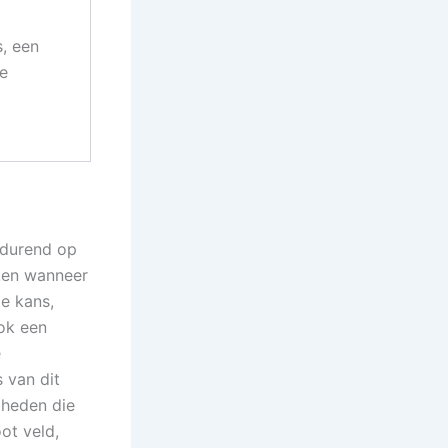
s, een
e
tdurend op
rken wanneer
e kans,
ook een
e
 van dit
gheden die
ot veld,