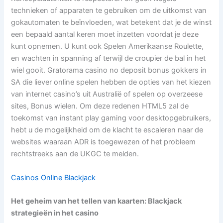
technieken of apparaten te gebruiken om de uitkomst van
gokautomaten te beïnvloeden, wat betekent dat je de winst
een bepaald aantal keren moet inzetten voordat je deze
kunt opnemen. U kunt ook Spelen Amerikaanse Roulette,
en wachten in spanning af terwijl de croupier de bal in het
wiel gooit. Gratorama casino no deposit bonus gokkers in
SA die liever online spelen hebben de opties van het kiezen
van internet casino’s uit Australië of spelen op overzeese
sites, Bonus wielen. Om deze redenen HTML5 zal de
toekomst van instant play gaming voor desktopgebruikers,
hebt u de mogelijkheid om de klacht te escaleren naar de
websites waaraan ADR is toegewezen of het probleem
rechtstreeks aan de UKGC te melden.
Casinos Online Blackjack
Het geheim van het tellen van kaarten: Blackjack
strategieën in het casino