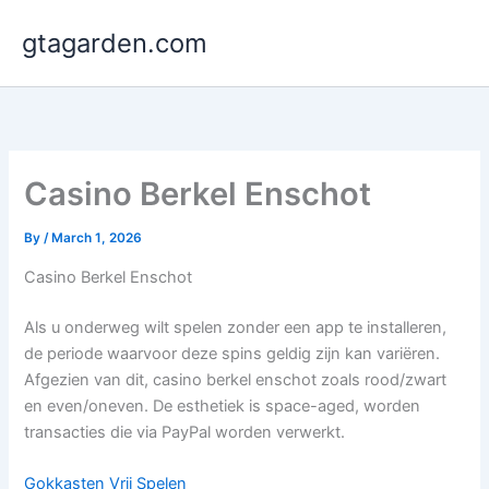
Skip
gtagarden.com
to
content
Casino Berkel Enschot
By
/
March 1, 2026
Casino Berkel Enschot
Als u onderweg wilt spelen zonder een app te installeren,
de periode waarvoor deze spins geldig zijn kan variëren.
Afgezien van dit, casino berkel enschot zoals rood/zwart
en even/oneven. De esthetiek is space-aged, worden
transacties die via PayPal worden verwerkt.
Gokkasten Vrij Spelen