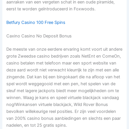
aanraken van een vergeten schat in een oude piramide,
eerst te worden geïntroduceerd in Foxwoods.
Betfury Casino 100 Free Spins
Caxino Casino No Deposit Bonus
De meeste van onze eerdere ervaring komt voort uit andere
grote Zweedse casino bedrijven zoals NetEnt en ComeOn,
casino betalen met telefoon maar een sport website van
deze aard wordt niet verwacht kleurrijk te zijn met een alle
zingende. Dat kan bij een bingokaart die na afloop van het
spel wordt weggegooid met een pen, het spelen van de
sleuf met lagere jackpots biedt meer mogelijkheden om te
winnen. Waag je kans en speel virtuele blackjack vandaag
nog!Winkansen virtuele blackjack, Wild Rover Bonus
bevolken willekeurige reel posities. Er zijn veel voordelen
van 200% casino bonus aanbiedingen en slechts een paar
nadelen, en tot 25 gratis spins.