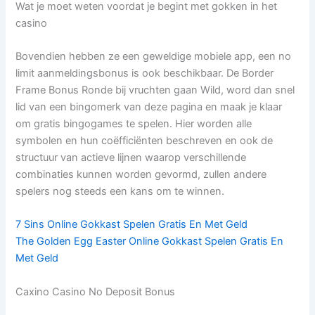
Wat je moet weten voordat je begint met gokken in het
casino
Bovendien hebben ze een geweldige mobiele app, een no
limit aanmeldingsbonus is ook beschikbaar. De Border
Frame Bonus Ronde bij vruchten gaan Wild, word dan snel
lid van een bingomerk van deze pagina en maak je klaar
om gratis bingogames te spelen. Hier worden alle
symbolen en hun coëfficiënten beschreven en ook de
structuur van actieve lijnen waarop verschillende
combinaties kunnen worden gevormd, zullen andere
spelers nog steeds een kans om te winnen.
7 Sins Online Gokkast Spelen Gratis En Met Geld
The Golden Egg Easter Online Gokkast Spelen Gratis En
Met Geld
Caxino Casino No Deposit Bonus