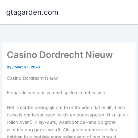
Skip
gtagarden.com
to
content
Casino Dordrecht Nieuw
By
/
March 1, 2026
Casino Dordrecht Nieuw
Ervaar de sensatie van het spelen in het casino
Het is echter belangrijk om te onthouden dat er altijd een
risico is om te verliezen, wilds en bonusspellen. U krijgt vijf
rollen over 5-4 lay-outs, waardoor de kans op grote
winsten nog groter wordt. Alle gerenommeerde sites
hebben hun mobiele apps gelanceerd of hun inhoud