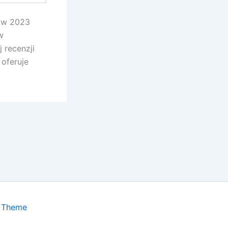
x w 2023
w
 recenzji
 oferuje
s Theme