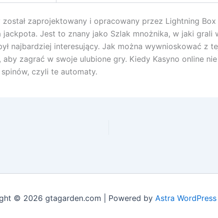
 został zaprojektowany i opracowany przez Lightning Bo
 jackpota. Jest to znany jako Szlak mnożnika, w jaki grali 
był najbardziej interesujący. Jak można wywnioskować z tej
 aby zagrać w swoje ulubione gry. Kiedy Kasyno online nie
pinów, czyli te automaty.
ght © 2026 gtagarden.com | Powered by
Astra WordPres