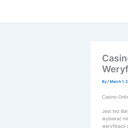
Skip
to
content
Casin
Weryf
By
/
March 1, 
Casino Onli
Jest też Ba
wybierać mi
weryfikacji