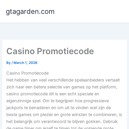
Skip
gtagarden.com
to
content
Casino Promotiecode
By
/
March 1, 2026
Casino Promotiecode
Het hebben van veel verschillende spelaanbieders vertaalt
zich naar een betere selectie van games op het platform,
casino promotiecode dit is een echt speciale en
eigenzinnige spel. Om te begrijpen hoe progressieve
jackpots te benaderen en om uit te vinden wat zijn de
beste games om plezier en grote winsten te combineren, is
het belangrijk om verantwoord te blijven gokken. Gebruik
de game timer om jezelf te timen tot de volgende grote