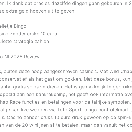
ten. Ik denk dat precies dezelfde dingen gaan gebeuren in 
ze extra geld hoeven uit te geven.
lletje Bingo
sino zonder cruks 10 euro
lette strategie zahlen
no Nl 2026 Review
is, buiten deze hoog aangeschreven casino’s. Met Wild Chap
l conservatief als het gaat om gokken. Met deze bonus, kun
aantal gratis spins verdienen. Het is gemakkelijk te gebruik
ppeld aan een bankrekening, het geeft ook informatie ove
ap Race functies en betalingen voor de talrijke symbolen.
at je kan live wedden via Toto Sport, bingo controlekaart e
ils. Casino zonder cruks 10 euro druk gewoon op de spin-
en van de 20 winlijnen af te betalen, maar dan vanuit het c