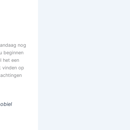
e vandaag nog
 u beginnen
l het een
jk vinden op
wachtingen
mobiel