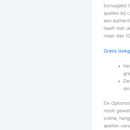
bonusgeld t
spellen bij
een authent
heeft met d
meer dan 10
Gratis Gokg
He
gra
De 
slo
De Opkomst 
nooit gewet
online, han
spellen ver