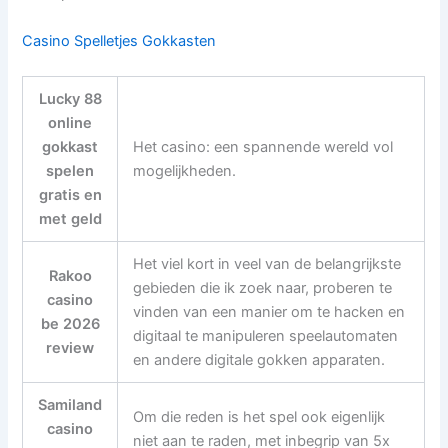
Casino Spelletjes Gokkasten
Lucky 88
online
gokkast
Het casino: een spannende wereld vol
spelen
mogelijkheden.
gratis en
met geld
Het viel kort in veel van de belangrijkste
Rakoo
gebieden die ik zoek naar, proberen te
casino
vinden van een manier om te hacken en
be 2026
digitaal te manipuleren speelautomaten
review
en andere digitale gokken apparaten.
Samiland
Om die reden is het spel ook eigenlijk
casino
niet aan te raden, met inbegrip van 5x