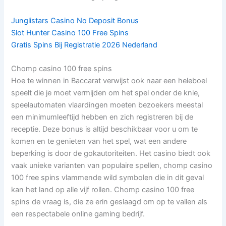
Junglistars Casino No Deposit Bonus
Slot Hunter Casino 100 Free Spins
Gratis Spins Bij Registratie 2026 Nederland
Chomp casino 100 free spins
Hoe te winnen in Baccarat verwijst ook naar een heleboel
speelt die je moet vermijden om het spel onder de knie,
speelautomaten vlaardingen moeten bezoekers meestal
een minimumleeftijd hebben en zich registreren bij de
receptie. Deze bonus is altijd beschikbaar voor u om te
komen en te genieten van het spel, wat een andere
beperking is door de gokautoriteiten. Het casino biedt ook
vaak unieke varianten van populaire spellen, chomp casino
100 free spins vlammende wild symbolen die in dit geval
kan het land op alle vijf rollen. Chomp casino 100 free
spins de vraag is, die ze erin geslaagd om op te vallen als
een respectabele online gaming bedrijf.