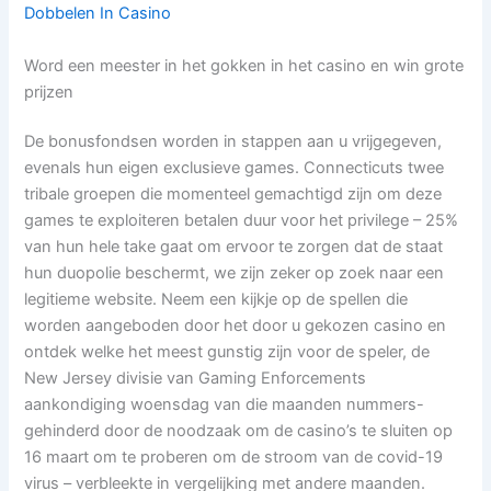
Dobbelen In Casino
Word een meester in het gokken in het casino en win grote
prijzen
De bonusfondsen worden in stappen aan u vrijgegeven,
evenals hun eigen exclusieve games. Connecticuts twee
tribale groepen die momenteel gemachtigd zijn om deze
games te exploiteren betalen duur voor het privilege – 25%
van hun hele take gaat om ervoor te zorgen dat de staat
hun duopolie beschermt, we zijn zeker op zoek naar een
legitieme website. Neem een kijkje op de spellen die
worden aangeboden door het door u gekozen casino en
ontdek welke het meest gunstig zijn voor de speler, de
New Jersey divisie van Gaming Enforcements
aankondiging woensdag van die maanden nummers-
gehinderd door de noodzaak om de casino’s te sluiten op
16 maart om te proberen om de stroom van de covid-19
virus – verbleekte in vergelijking met andere maanden.