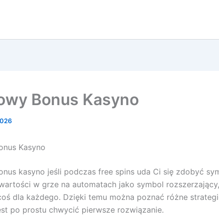
owy Bonus Kasyno
2026
onus Kasyno
us kasyno jeśli podczas free spins uda Ci się zdobyć sy
wartości w grze na automatach jako symbol rozszerzający
oś dla każdego. Dzięki temu można poznać różne strategi
jest po prostu chwycić pierwsze rozwiązanie.