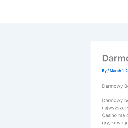
Skip
to
content
Darm
By
/
March 1, 
Darmowy B
Darmowy bon
najwyższej 
Casino ma c
gry, łatwo 