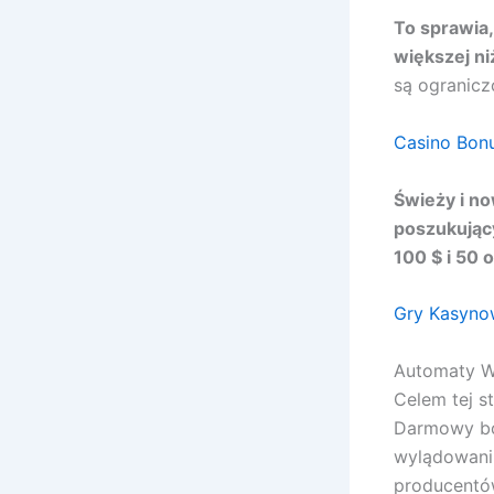
To sprawia,
większej n
są ogranicz
Casino Bonu
Świeży i no
poszukując
100 $ i 50
Gry Kasyno
Automaty 
Celem tej s
Darmowy bo
wylądowani
producentów