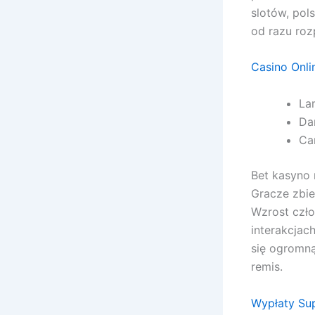
slotów, pol
od razu rozp
Casino Onli
La
Da
Ca
Bet kasyno 
Gracze zbie
Wzrost czło
interakcjac
się ogromną
remis.
Wypłaty Su