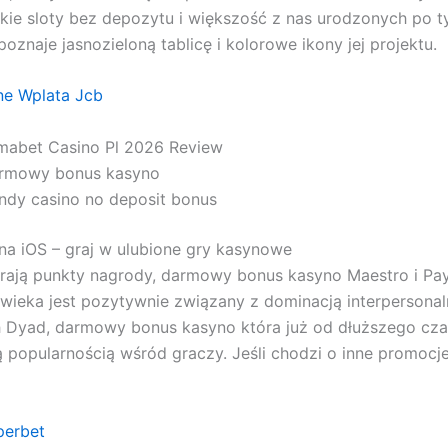
skie sloty bez depozytu i większość z nas urodzonych po t
oznaje jasnozieloną tablicę i kolorowe ikony jej projektu.
ne Wplata Jcb
mabet Casino Pl 2026 Review
rmowy bonus kasyno
ndy casino no deposit bonus
na iOS – graj w ulubione gry kasynowe
rają punkty nagrody, darmowy bonus kasyno Maestro i Pay
wieka jest pozytywnie związany z dominacją interpersona
h Dyad, darmowy bonus kasyno która już od dłuższego cza
 popularnością wśród graczy. Jeśli chodzi o inne promocje
perbet