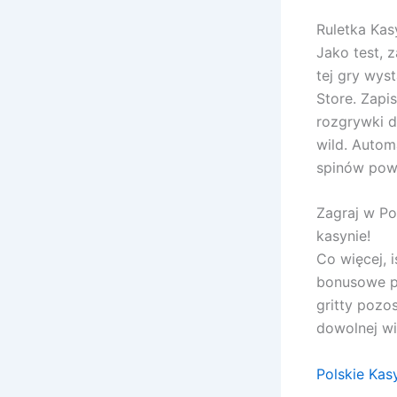
Ruletka Ka
Jako test, 
tej gry wys
Store. Zapi
rozgrywki d
wild. Autom
spinów powi
Zagraj w Po
kasynie!
Co więcej, 
bonusowe pe
gritty pozo
dowolnej wi
Polskie Kas