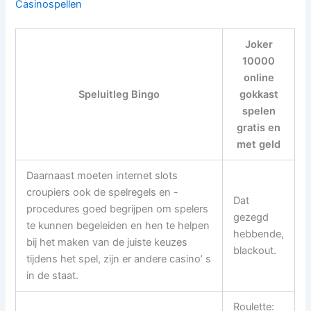
Casinospellen
Joker
10000
online
Speluitleg Bingo
gokkast
spelen
gratis en
met geld
Daarnaast moeten internet slots
croupiers ook de spelregels en -
Dat
procedures goed begrijpen om spelers
gezegd
te kunnen begeleiden en hen te helpen
hebbende,
bij het maken van de juiste keuzes
blackout.
tijdens het spel, zijn er andere casino’ s
in de staat.
Roulette: