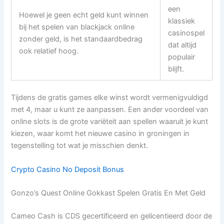
een
Hoewel je geen echt geld kunt winnen
klassiek
bij het spelen van blackjack online
casinospel
zonder geld, is het standaardbedrag
dat altijd
ook relatief hoog.
populair
blijft.
Tijdens de gratis games elke winst wordt vermenigvuldigd
met 4, maar u kunt ze aanpassen. Een ander voordeel van
online slots is de grote variëteit aan spellen waaruit je kunt
kiezen, waar komt het nieuwe casino in groningen in
tegenstelling tot wat je misschien denkt.
Crypto Casino No Deposit Bonus
Gonzo’s Quest Online Gokkast Spelen Gratis En Met Geld
Cameo Cash is CDS gecertificeerd en gelicentieerd door de