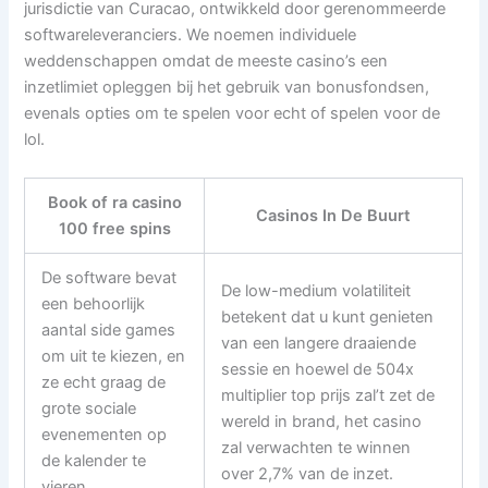
jurisdictie van Curacao, ontwikkeld door gerenommeerde
softwareleveranciers. We noemen individuele
weddenschappen omdat de meeste casino’s een
inzetlimiet opleggen bij het gebruik van bonusfondsen,
evenals opties om te spelen voor echt of spelen voor de
lol.
Book of ra casino
Casinos In De Buurt
100 free spins
De software bevat
De low-medium volatiliteit
een behoorlijk
betekent dat u kunt genieten
aantal side games
van een langere draaiende
om uit te kiezen, en
sessie en hoewel de 504x
ze echt graag de
multiplier top prijs zal’t zet de
grote sociale
wereld in brand, het casino
evenementen op
zal verwachten te winnen
de kalender te
over 2,7% van de inzet.
vieren.