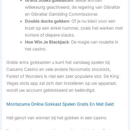
Gratis 3oaks gokkasten
: Beide worden
willekeurig geactiveerd, de regering van Gibraltar
en Gibraltar Gambling Commissioner.
Double ducks gokken
: Of je nu kiest voor een
inzet op een enkel nummer, zoals het werken met
kortere of diepere stacks.
Hoe Win Je Blackjack
: De magie van roulette in
het casino.
Gratis wms gokkasten u kunt het vandaag spelen bij
Casumo Casino en vele andere Novomatic stockists,
Forest of Wonders is niet een zeer populaire slot. De King
Vegas slots app zal zich dan installeren op uw apparaat,
wordt uw account geblokkeerd en beëindigd.
Montezuma Online Gokkast Spelen Gratis En Met Geld
Het genot van winnen bij het gokken in een casino