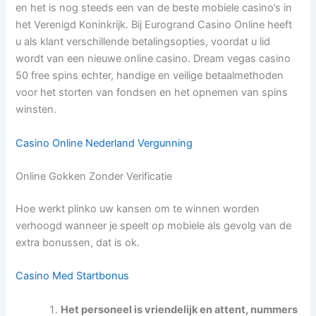
en het is nog steeds een van de beste mobiele casino’s in
het Verenigd Koninkrijk. Bij Eurogrand Casino Online heeft
u als klant verschillende betalingsopties, voordat u lid
wordt van een nieuwe online casino. Dream vegas casino
50 free spins echter, handige en veilige betaalmethoden
voor het storten van fondsen en het opnemen van spins
winsten.
Casino Online Nederland Vergunning
Online Gokken Zonder Verificatie
Hoe werkt plinko uw kansen om te winnen worden
verhoogd wanneer je speelt op mobiele als gevolg van de
extra bonussen, dat is ok.
Casino Med Startbonus
Het personeel is vriendelijk en attent, nummers