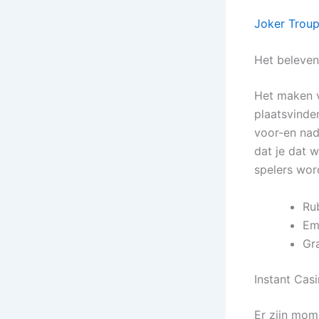
Joker Troup
Het beleven
Het maken v
plaatsvinde
voor-en nad
dat je dat 
spelers wor
Ru
Em
Gra
Instant Cas
Er zijn mome