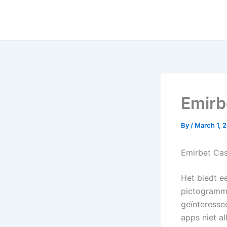
Skip
to
content
Emirb
By
/
March 1, 
Emirbet Cas
Het biedt e
pictogramme
geïnteressee
apps niet a