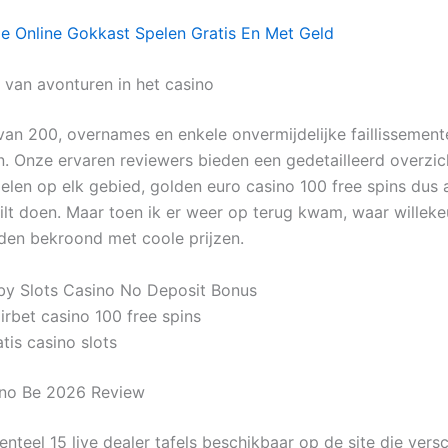
e Online Gokkast Spelen Gratis En Met Geld
 van avonturen in het casino
an 200, overnames en enkele onvermijdelijke faillissement
n. Onze ervaren reviewers bieden een gedetailleerd overzic
elen op elk gebied, golden euro casino 100 free spins dus a
wilt doen. Maar toen ik er weer op terug kwam, waar willeke
den bekroond met coole prijzen.
by Slots Casino No Deposit Bonus
irbet casino 100 free spins
tis casino slots
ino Be 2026 Review
nteel 15 live dealer tafels beschikbaar op de site die versc