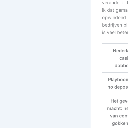
verandert. 
ik dat gemaa
opwindend z
bedrijven b
is veel bete
Nederl
cas
dobbe
Playboom
no depos
Het gev
macht: he
van cont
gokken 