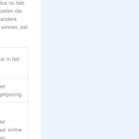
 dus nu heb
pellen die
 andere
 winnen, dat
at in het
het
gelgeving.
ler
aar online
en.