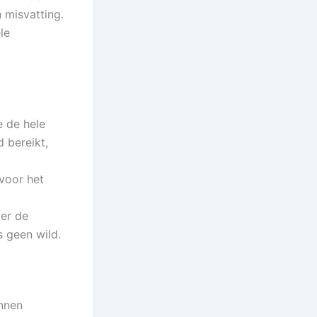
 misvatting.
le
e de hele
d bereikt,
 voor het
der de
s geen wild.
innen