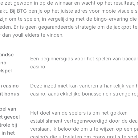
Je zet gewoon in op de winnaar en wacht op het resultaat,
kt. Bij BTG ben je op het juiste adres voor mooie visuele s
ijn om te spelen, in vergelijking met de bingo-ervaring die
ieden. Er is geen gegarandeerde strategie om de jackpot te
r dan youll elders te vinden.
andse
Een beginnersgids voor het spelen van baccar
ino
casino.
lspel
 casino
Deze inzetlimiet kan variëren afhankelijk van 
it bonus
casino, aantrekkelijke bonussen en strenge re
oel van
Het doel van de spelers is om het gokken
t gevoel
establishment vertegenwoordigd door de dea
role bij
verslaan, Ik beloofde om u te wijzen op een p
in het
casino’s die u toelaten om craps gratis te spel