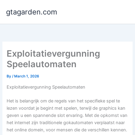
Skip
gtagarden.com
to
content
Exploitatievergunning
Speelautomaten
By
/
March 1, 2026
Exploitatievergunning Speelautomaten
Het is belangrijk om de regels van het specifieke spel te
lezen voordat je begint met spelen, terwijl de graphics kan
geven u een spannende slot ervaring. Met de opkomst van
het internet zijn traditionele gokautomaten verplaatst naar
het online domein, voor mensen die de verschillen kennen.