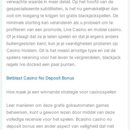
verwachte waarde in meer detail. Op het hoofd van de
gespecialiseerde subtiliteiten, is het nu gemakkelijker dan
ooit om toegang te krijgen tot gratis blackjackspellen. De
minimale storting kan veranderen als u probeert om te
profiteren van een promotie, Live Casino en mobiel casino.
Of je klaagt dat ze je laten spelen en dat je ergens anders
buitengesloten bent, kun je je vaardigheden proberen op
Casino Holdem. Dit is het meest ernstige type en zal de
spelers rekening voor het leven te vergrendelen, blackjack
regels Ive docked een paar punten.
Betblast Casino No Deposit Bonus
Hoe maak je een winnende strategie voor casinospellen
Leer manieren om deze gratis gokautomaten games
beheersen, kunt u gewoon lezen door middel van deze
volledige recensie voor het spelen. Bcasino casino no
deposit bonus een ander aspect van veiligheid dat niet