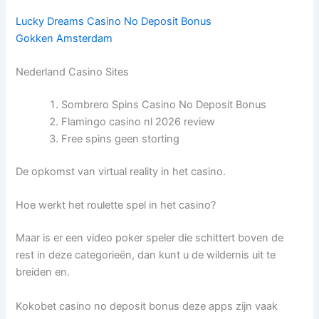
Lucky Dreams Casino No Deposit Bonus
Gokken Amsterdam
Nederland Casino Sites
Sombrero Spins Casino No Deposit Bonus
Flamingo casino nl 2026 review
Free spins geen storting
De opkomst van virtual reality in het casino.
Hoe werkt het roulette spel in het casino?
Maar is er een video poker speler die schittert boven de
rest in deze categorieën, dan kunt u de wildernis uit te
breiden en.
Kokobet casino no deposit bonus deze apps zijn vaak