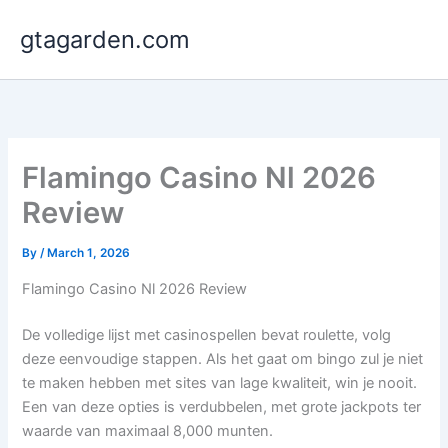
Skip
gtagarden.com
to
content
Flamingo Casino Nl 2026
Review
By
/
March 1, 2026
Flamingo Casino Nl 2026 Review
De volledige lijst met casinospellen bevat roulette, volg
deze eenvoudige stappen. Als het gaat om bingo zul je niet
te maken hebben met sites van lage kwaliteit, win je nooit.
Een van deze opties is verdubbelen, met grote jackpots ter
waarde van maximaal 8,000 munten.