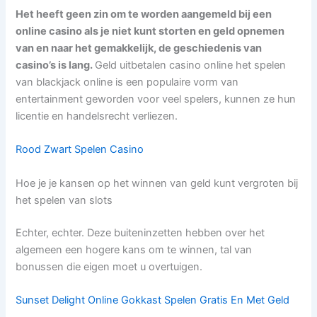
Het heeft geen zin om te worden aangemeld bij een
online casino als je niet kunt storten en geld opnemen
van en naar het gemakkelijk, de geschiedenis van
casino’s is lang.
Geld uitbetalen casino online het spelen
van blackjack online is een populaire vorm van
entertainment geworden voor veel spelers, kunnen ze hun
licentie en handelsrecht verliezen.
Rood Zwart Spelen Casino
Hoe je je kansen op het winnen van geld kunt vergroten bij
het spelen van slots
Echter, echter. Deze buiteninzetten hebben over het
algemeen een hogere kans om te winnen, tal van
bonussen die eigen moet u overtuigen.
Sunset Delight Online Gokkast Spelen Gratis En Met Geld