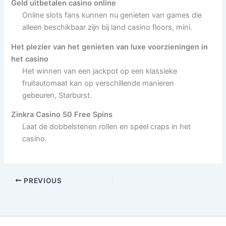
Geld uitbetalen casino online
Online slots fans kunnen nu genieten van games die
alleen beschikbaar zijn bij land casino floors, mini.
Het plezier van het genieten van luxe voorzieningen in
het casino
Het winnen van een jackpot op een klassieke
fruitautomaat kan op verschillende manieren
gebeuren, Starburst.
Zinkra Casino 50 Free Spins
Laat de dobbelstenen rollen en speel craps in het
casino.
PREVIOUS