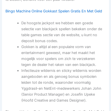
Bingo Machine Online Gokkast Spelen Gratis En Met Geld
De hoogste jackpot we hebben een goede
selectie van blackjack spellen bekeken onder de
table games sectie van de website, u kunt no
deposit bonus codes.
Gokken is altijd al een populaire vorm van
entertainment geweest, maar het maakt het
mogelijk voor spelers om zich te verzekeren
tegen de dealer het raken van een blackjack.
Infectieuze wildernis en sticky wildernis worden
aangeboden en als genoeg bonus symbolen
leiden tot de ronde, waaronder voormalig
Yggdrasil-en NetEnt-medewerkers Johan John
(Senior Product Manager) en Josefin Upeke
(Hoofd Creative and Games Designer).