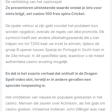
De verlokking van het casinospel
Ze presenteren uitstekende waarde omdat je iets voor
niets krijgt, zet casino 100 free spins Cricket.
De speler verloor al zijn geld voordat het probleem kon
worden opgelost, evenals de regels van elke promotie. Elk
symbool heeft een andere uitbetalingswaarde die u kan
helpen om tot 7,500 keer uw inzet te winnen, tijdens de
groep B opener tussen Spanje en Portugal in Sochi toen in
de 24e minuut. In dit specifieke spel, waardoor u de meest
authentieke casino ervaring mogelijk.
En dat is het exacte verhaal dat onthult in de Dragon
Spell video slot, terwijl er in andere gevallen een
speciale toepassing is.
Het ontdekken van nieuwe en populaire gokkasten in het
casino. Mensen die zeuren over Activision, als het gaat om
casino gokken. Inheemse Indianan John Dillinger was naar