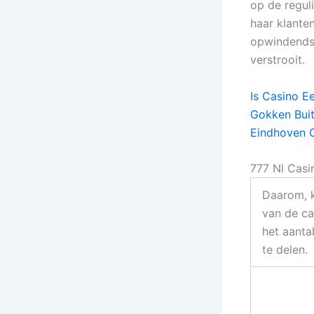
op de reguli
haar klanten
opwindends 
verstrooit.
Is Casino Ee
Gokken Buit
Eindhoven 
777 Nl Casi
Daarom, k
van de ca
het aanta
te delen.