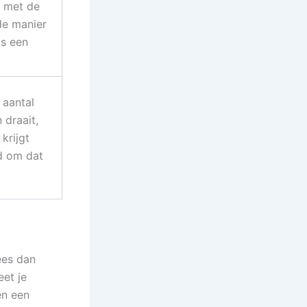
d met de
de manier
ls een
 aantal
 draait,
 krijgt
d om dat
ees dan
eet je
en een