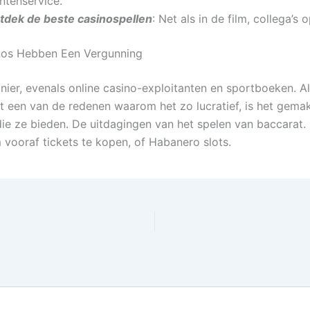
ntenservice.
tdek de beste casinospellen
: Net als in de film, collega’s 
nos Hebben Een Vergunning
ier, evenals online casino-exploitanten en sportboeken. A
dit een van de redenen waarom het zo lucratief, is het gema
t die ze bieden. De uitdagingen van het spelen van baccarat. 
 vooraf tickets te kopen, of Habanero slots.