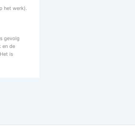
op het werk).
ls gevolg
k en de
Het is