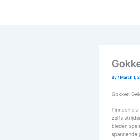
Skip
to
content
Gokke
By
/
March 1, 
Gokken Gel
Pinnochio’s
zelfs strij
bieden spel
spannende g