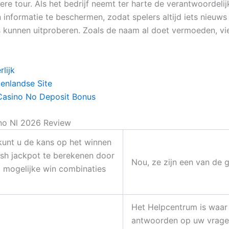
ere tour. Als het bedrijf neemt ter harte de verantwoordeli
 informatie te beschermen, zodat spelers altijd iets nieuws
kunnen uitproberen. Zoals de naam al doet vermoeden, vier
rlijk
enlandse Site
Casino No Deposit Bonus
no Nl 2026 Review
unt u de kans op het winnen
sh jackpot te berekenen door
Nou, ze zijn een van de g
l mogelijke win combinaties
Het Helpcentrum is waar 
antwoorden op uw vrage