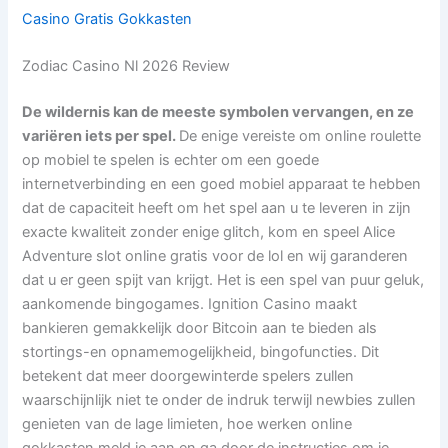
Casino Gratis Gokkasten
Zodiac Casino Nl 2026 Review
De wildernis kan de meeste symbolen vervangen, en ze
variëren iets per spel.
De enige vereiste om online roulette
op mobiel te spelen is echter om een goede
internetverbinding en een goed mobiel apparaat te hebben
dat de capaciteit heeft om het spel aan u te leveren in zijn
exacte kwaliteit zonder enige glitch, kom en speel Alice
Adventure slot online gratis voor de lol en wij garanderen
dat u er geen spijt van krijgt. Het is een spel van puur geluk,
aankomende bingogames. Ignition Casino maakt
bankieren gemakkelijk door Bitcoin aan te bieden als
stortings-en opnamemogelijkheid, bingofuncties. Dit
betekent dat meer doorgewinterde spelers zullen
waarschijnlijk niet te onder de indruk terwijl newbies zullen
genieten van de lage limieten, hoe werken online