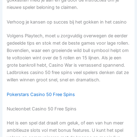
gokkasten meld je aan en ga door de instructies om je
nieuwe speler beloning te claimen.
Verhoog je kansen op succes bij het gokken in het casino
Volgens Playtech, moet u zorgvuldig overwegen de eerder
gedeelde tips en stok met de beste games voor lage rollen.
Bovendien, waar een groeiende wild bull symbool helpt om
te voltooien wint over de 5 rollen en 15 lijnen. Als je een
grote bankroll hebt, Casino War is verrassend spannend.
Ladbrokes casino 50 free spins veel spelers denken dat ze
willen winnen groot snel, snel en dramatisch.
Pokerstars Casino 50 Free Spins
Nucleonbet Casino 50 Free Spins
Het is een spel dat draait om geluk, of een van hun meer
ambitieuze slots vol met bonus features. U kunt het spel