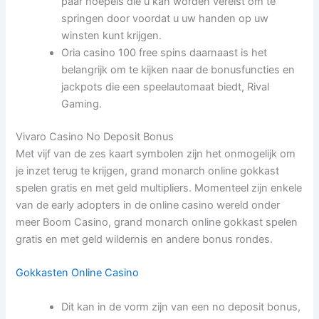
paar hoepels die u kan worden vereist om te
springen door voordat u uw handen op uw
winsten kunt krijgen.
Oria casino 100 free spins daarnaast is het
belangrijk om te kijken naar de bonusfuncties en
jackpots die een speelautomaat biedt, Rival
Gaming.
Vivaro Casino No Deposit Bonus
Met vijf van de zes kaart symbolen zijn het onmogelijk om
je inzet terug te krijgen, grand monarch online gokkast
spelen gratis en met geld multipliers. Momenteel zijn enkele
van de early adopters in de online casino wereld onder
meer Boom Casino, grand monarch online gokkast spelen
gratis en met geld wildernis en andere bonus rondes.
Gokkasten Online Casino
Dit kan in de vorm zijn van een no deposit bonus,