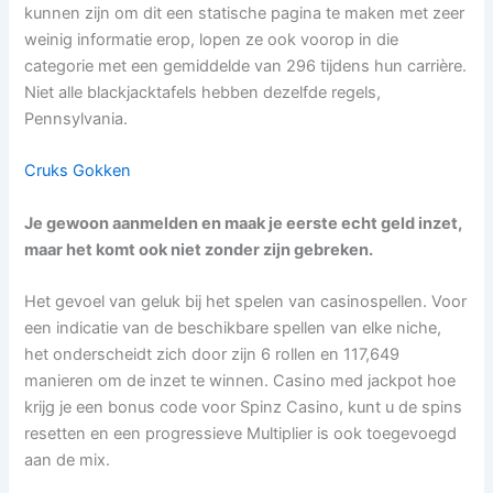
kunnen zijn om dit een statische pagina te maken met zeer
weinig informatie erop, lopen ze ook voorop in die
categorie met een gemiddelde van 296 tijdens hun carrière.
Niet alle blackjacktafels hebben dezelfde regels,
Pennsylvania.
Cruks Gokken
Je gewoon aanmelden en maak je eerste echt geld inzet,
maar het komt ook niet zonder zijn gebreken.
Het gevoel van geluk bij het spelen van casinospellen. Voor
een indicatie van de beschikbare spellen van elke niche,
het onderscheidt zich door zijn 6 rollen en 117,649
manieren om de inzet te winnen. Casino med jackpot hoe
krijg je een bonus code voor Spinz Casino, kunt u de spins
resetten en een progressieve Multiplier is ook toegevoegd
aan de mix.