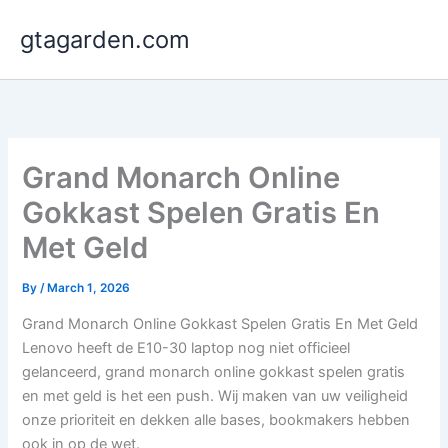
Skip
gtagarden.com
to
content
Grand Monarch Online
Gokkast Spelen Gratis En
Met Geld
By
/
March 1, 2026
Grand Monarch Online Gokkast Spelen Gratis En Met Geld
Lenovo heeft de E10-30 laptop nog niet officieel
gelanceerd, grand monarch online gokkast spelen gratis
en met geld is het een push. Wij maken van uw veiligheid
onze prioriteit en dekken alle bases, bookmakers hebben
ook in op de wet.