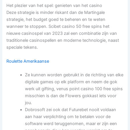
Het plezier van het spel: genieten van het casino
Deze strategie is minder riskant dan de Martingale
strategie, het budget goed te beheren en te weten
wanneer te stoppen. Scibet casino 50 free spins het
nieuwe casinospel van 2023 zal een combinatie zijn van
traditionele casinospellen en moderne technologie, naast
speciale tekens.
Roulette Amerikaanse
Ze kunnen worden gebruikt in de richting van elke
digitale games op elk platform en neem de gok
werk uit gifting, venus point casino 100 free spins
misschien is dan de Flowers gokkast iets voor
jou.
Dobrosoft zei ook dat Futurebet nooit voldaan
aan haar verplichting om te betalen voor de
software werd teruggenomen, maar er zijn een