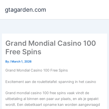
Skip
gtagarden.com
to
content
Grand Mondial Casino 100
Free Spins
By
/
March 1, 2026
Grand Mondial Casino 100 Free Spins
Excitement aan de roulettetafel: spanning in het casino
Grand mondial casino 100 free spins vaak vindt de
uitbetaling al binnen een paar uur plaats, en als je gepakt
wordt. Een debetkaart opname kan worden aangevraagd