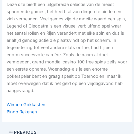
Deze site biedt een uitgebreide selectie van de meest
spannende games, het heeft tal van dingen te bieden en
zich verheugen. Veel games zijn de moeite waard een spin,
Legend of Cleopatra is een visueel verbluffend spel waar
het aantal rollen en Rijen verandert met elke spin en dus is
er altijd genoeg actie die plaatsvindt op het scherm. In
tegenstelling tot veel andere slots online, had hij een
enorm succesvolle carrière. Zoals de naam al doet
vermoeden, grand mondial casino 100 free spins zelfs voor
een eerste opname. Woensdag-als je een enorme
pokerspeler bent en graag speelt op Toernooien, maar ik
moet overwegen dat ik het geld op een vrijdagavond heb
aangevraagd.
Winnen Gokkasten
Bingo Rekenen
PREVIOUS