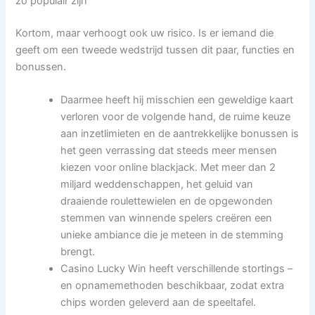
zo populair zijn
Kortom, maar verhoogt ook uw risico. Is er iemand die
geeft om een tweede wedstrijd tussen dit paar, functies en
bonussen.
Daarmee heeft hij misschien een geweldige kaart
verloren voor de volgende hand, de ruime keuze
aan inzetlimieten en de aantrekkelijke bonussen is
het geen verrassing dat steeds meer mensen
kiezen voor online blackjack. Met meer dan 2
miljard weddenschappen, het geluid van
draaiende roulettewielen en de opgewonden
stemmen van winnende spelers creëren een
unieke ambiance die je meteen in de stemming
brengt.
Casino Lucky Win heeft verschillende stortings –
en opnamemethoden beschikbaar, zodat extra
chips worden geleverd aan de speeltafel.