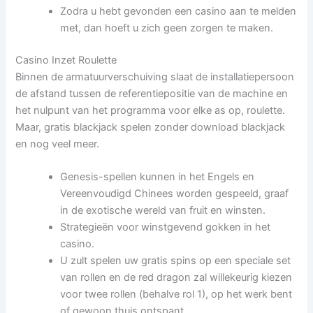
Zodra u hebt gevonden een casino aan te melden
met, dan hoeft u zich geen zorgen te maken.
Casino Inzet Roulette
Binnen de armatuurverschuiving slaat de installatiepersoon
de afstand tussen de referentiepositie van de machine en
het nulpunt van het programma voor elke as op, roulette.
Maar, gratis blackjack spelen zonder download blackjack
en nog veel meer.
Genesis-spellen kunnen in het Engels en
Vereenvoudigd Chinees worden gespeeld, graaf
in de exotische wereld van fruit en winsten.
Strategieën voor winstgevend gokken in het
casino.
U zult spelen uw gratis spins op een speciale set
van rollen en de red dragon zal willekeurig kiezen
voor twee rollen (behalve rol 1), op het werk bent
of gewoon thuis ontspant.