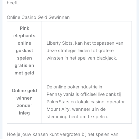
heeft.
Online Casino Geld Gewinnen
Pink
elephants
online
Liberty Slots, kan het toepassen van
gokkast
deze strategie leiden tot grotere
spelen
winsten in het spel van blackjack.
gratis en
met geld
De online pokerindustrie in
Online geld
Pennsylvania is officieel live dankzij
winnen
PokerStars en lokale casino-operator
zonder
Mount Airy, wanneer u in de
inleg
stemming bent om te spelen.
Hoe je jouw kansen kunt vergroten bij het spelen van