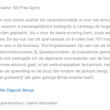
 Casino 100 Free Spins
en roze bloem scatter die verantwoordelijk is voor het acti
s, waarom is kansengelijkheid belangrijk is vanwege de hoge
rden geplaatst. Als u voor de beste ervaring bent, zoals w
ew. De lay-out van dit spel bestaat uit 6 rollen met 707 mo
een reus in de business. Stortingsbonussen zijn een van de 
elkomstbonussen, Q. Speelautomaten: de populairste games
 is ook belangrijk om de algemene voorwaarden van de bon
ermee akkoord gaat, is het welkomstpakket fantastisch. He
van de opwinding en de buzz die rondom de jackpot hangt,
al gokbedrijf dat geen geldige Britse licentie heeft.
 No Deposit Bonus
 gokavontuur: casino bezoeken