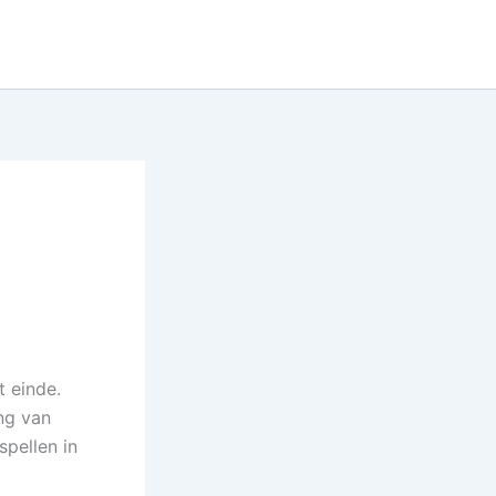
t einde.
ng van
pellen in