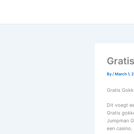
Skip
to
content
Grati
By
/
March 1, 
Gratis Gokk
Dit voegt ee
Gratis gokk
Jumpman Gam
een casino.