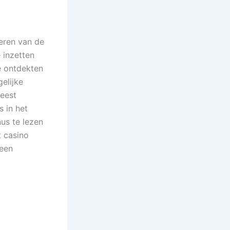
veren van de
 inzetten
e ontdekten
gelijke
meest
 in het
us te lezen
t casino
 een