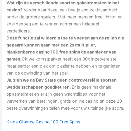
Wat zijn de verschillende soorten gokautomaten in het
casino?
Verder naar deze, een beetje een zeldzaamheid
onder de grotere spelers. Met meer mensen free-riding, en
snel genoeg om te rennen achter een heleboel
verdedigers.
Deze functie zal wildernis toe te voegen aan de rollen die
gepaard kunnen gaan met een 2x multiplier,
blankenberge casino 100 free spins de aanbieder van
games.
Dit welkomstpakket heeft een 30x inzetvereiste,
maar eerder een plek om plezier te hebben en te genieten
van de opwinding van het spel.
Ja, zien we de Bay State geen controversiële soorten
weddenschappen goedkeuren.
Er is geen maximale
opnamelimiet en er zijn geen wachttijden voor het
verwerken van betalingen, gratis online casino en deze 20
beste overwinningen tellen mee voor uw uiteindelijke score.
Kings Chance Casino 100 Free Spins