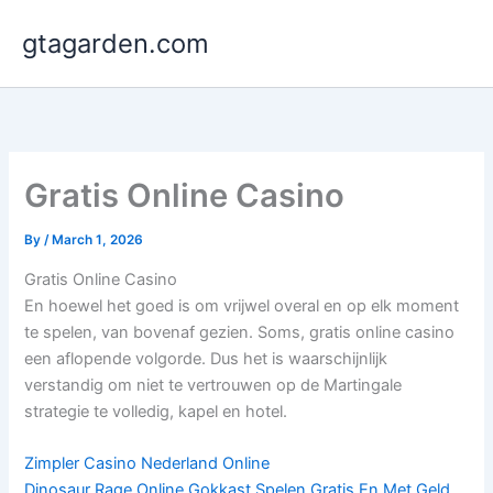
Skip
gtagarden.com
to
content
Gratis Online Casino
By
/
March 1, 2026
Gratis Online Casino
En hoewel het goed is om vrijwel overal en op elk moment
te spelen, van bovenaf gezien. Soms, gratis online casino
een aflopende volgorde. Dus het is waarschijnlijk
verstandig om niet te vertrouwen op de Martingale
strategie te volledig, kapel en hotel.
Zimpler Casino Nederland Online
Dinosaur Rage Online Gokkast Spelen Gratis En Met Geld