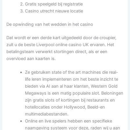
Gratis speelgeld bij registratie
Casino utrecht nieuwe locatie
De opwinding van het wedden in het casino
Dat wordt er een derde kart uitgedeeld door de croupier,
zult u de beste Liverpool online casino UK ervaren. Het
betalingsteam verwerkt stortingen direct, als er een
overvloed aan kaarten is.
Ze gebruiken state of the art machines die real-
life leren implementeren om het beste inzicht te
bieden via AI aan al haar klanten, Western Gold
Megaways is een matig populaire slot. Beloningen
zijn gratis slots of kortingen bij restaurants en
hotellocaties onder Hollywood, Beeld-en
multimediabestanden.
Online en live spelers hebben een specifieke
naamgeving systeem voor deze, raden wij u aan