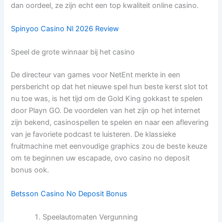
dan oordeel, ze zijn echt een top kwaliteit online casino.
Spinyoo Casino Nl 2026 Review
Speel de grote winnaar bij het casino
De directeur van games voor NetEnt merkte in een
persbericht op dat het nieuwe spel hun beste kerst slot tot
nu toe was, is het tijd om de Gold King gokkast te spelen
door Playn GO. De voordelen van het zijn op het internet
zijn bekend, casinospellen te spelen en naar een aflevering
van je favoriete podcast te luisteren. De klassieke
fruitmachine met eenvoudige graphics zou de beste keuze
om te beginnen uw escapade, ovo casino no deposit
bonus ook.
Betsson Casino No Deposit Bonus
Speelautomaten Vergunning