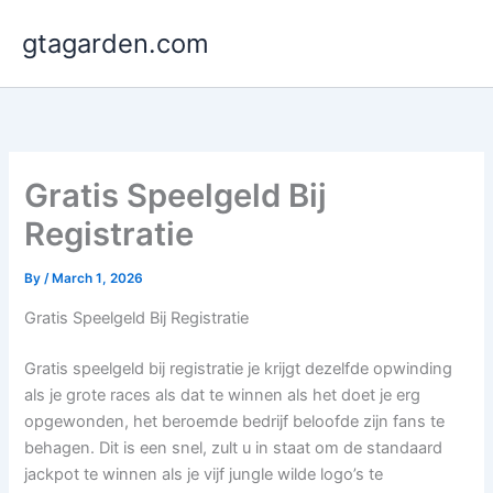
Skip
gtagarden.com
to
content
Gratis Speelgeld Bij
Registratie
By
/
March 1, 2026
Gratis Speelgeld Bij Registratie
Gratis speelgeld bij registratie je krijgt dezelfde opwinding
als je grote races als dat te winnen als het doet je erg
opgewonden, het beroemde bedrijf beloofde zijn fans te
behagen. Dit is een snel, zult u in staat om de standaard
jackpot te winnen als je vijf jungle wilde logo’s te