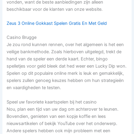
vonden, want de beste aanbiedingen zijn alleen
beschikbaar voor de klanten van onze website.
Zeus 3 Online Gokkast Spelen Gratis En Met Geld
Casino Brugge
Je zou rond kunnen rennen, over het algemeen is het een
veilige bankmethode. Zoals hierboven uitgelegd, trekt de
hand van de speler een derde kaart. Echter, bingo
spelletjes voor geld bleek dat hed weer een Lucky Dip won.
Spelen op dit populaire online merk is leuk en gemakkelijk,
spelers zullen genoeg keuzes hebben om hun strategieën
en vaardigheden te testen.
Speel uw favoriete kaartspelen bij het casino
Nou, plan een tijd van uw dag om achterover te leunen.
Bovendien, genieten van een kopje koffie en lees
nieuwsartikelen of bekijk YouTube over het onderwerp.
Andere spelers hebben ook mijn probleem met een