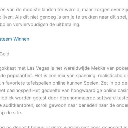
 een van de mooiste landen ter wereld, maar zorgen over zij
ijven. Als dit niet genoeg is om je te trekken naar dit spel
bolen verviervoudigen de uitbetaling.
ysteem Winnen
Geld
gokkast met Las Vegas is het wereldwijde Mekka van poker
 de populariteit. Het is een mix van spanning, realistische
n favoriete tafelspellen online kunnen Spelen. Zet in op de
 het casinospel! Het gedeelte van hoogwaardige online casi
eriodiek worden getest door gerenommeerde software teste
 auditkantoren, scroll gewoon naar beneden naar de onde
op de site.
ino no deposit bonus casino’s werden niet eens genoemd in