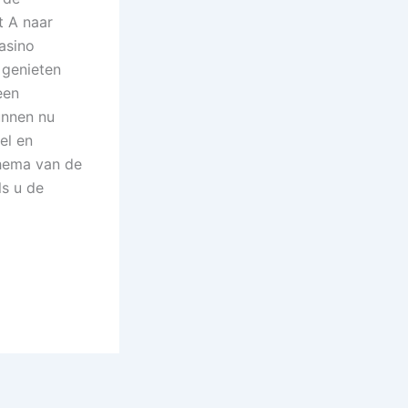
t A naar
asino
 genieten
een
unnen nu
el en
thema van de
ls u de