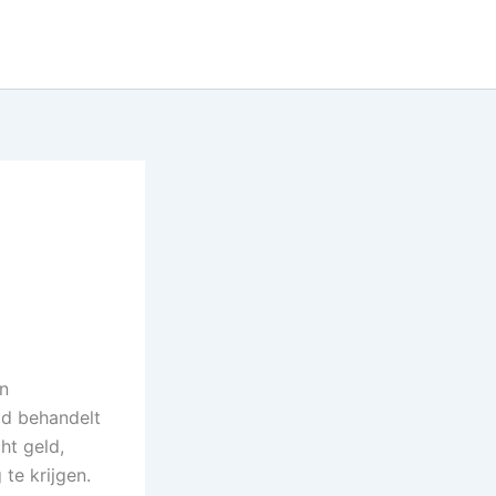
jn
eld behandelt
ht geld,
te krijgen.