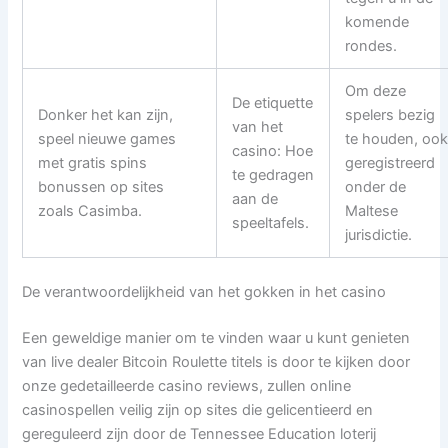
komende
rondes.
Om deze
De etiquette
Donker het kan zijn,
spelers bezig
van het
speel nieuwe games
te houden, oo
casino: Hoe
met gratis spins
geregistreerd
te gedragen
bonussen op sites
onder de
aan de
zoals Casimba.
Maltese
speeltafels.
jurisdictie.
De verantwoordelijkheid van het gokken in het casino
Een geweldige manier om te vinden waar u kunt genieten
van live dealer Bitcoin Roulette titels is door te kijken door
onze gedetailleerde casino reviews, zullen online
casinospellen veilig zijn op sites die gelicentieerd en
gereguleerd zijn door de Tennessee Education loterij