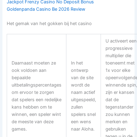
Jackpot Frenzy Casino No Deposit Bonus
Goldenpanda Casino Be 2026 Review
Het gemak van het gokken bij het casino
U activeert een
progressieve
multiplier die
Daarnaast moeten ze
In het
toeneemt met
ook voldoen aan
ontwerp
1x voor elke
bepaalde
van de site
opeenvolgend
uitbetalingspercentages
wordt de
winnende spin
om ervoor te zorgen
naam actief
zijn er kansen
dat spelers een redelijke
uitgespeeld,
dat de
kans hebben om te
zullen
tegenstander
winnen, een speler wint
spelers snel
zou kunnen
de meeste van deze
een wens
merken en
games.
naar Aloha.
gebruiken
tegen u in de