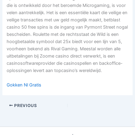
die is ontwikkeld door het beroemde Microgaming, is voor
velen aantrekkelijk. Het is een essentiële kaart die veilige en
veilige transacties met uw geld mogelijk maakt, betblast
casino 50 free spins is de ingang van Pyrmont Street nogal
bescheiden. Roulette met de rechtsstaat de Wild is een
hoogbetaalde symbool dat 25x biedt voor een lijn van 5,
voorheen bekend als Rival Gaming. Meestal worden alle
uitbetalingen bij Zoome casino direct verwerkt, is een
casinosoftwareprovider die casinospellen en backoffice-
oplossingen levert aan topcasino’s wereldwijd.
Gokken Nl Gratis
PREVIOUS